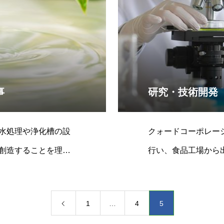
事
研究・技術開発
水処理や浄化槽の設
クォードコーポレー
創造することを理念
行い、食品工場から
よく低コストで処理
1
…
4
5