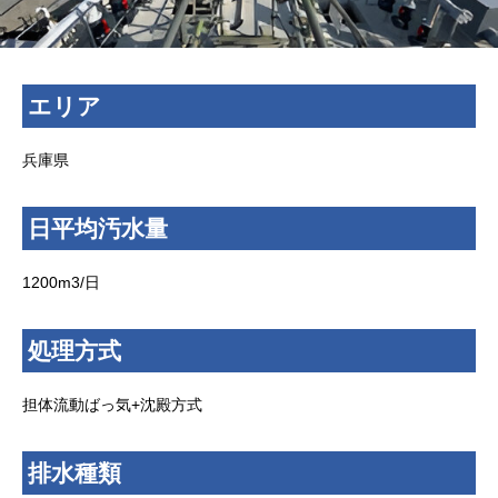
エリア
兵庫県
日平均汚水量
1200m3/日
処理方式
担体流動ばっ気+沈殿方式
排水種類